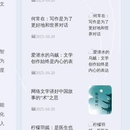
2025-10-20
文
何常在：写作是为了
更好地和世界对话
2025-10-20
智
爱潜水的乌贼：文学
为
创作始终是内心的表
达
度
2025-10-20
网络文学讲好中国故
事的“术”之思
能
2025-10-20
化
入
柠檬羽嫣：是医生也