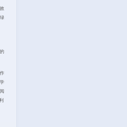
效
绿
的
作
学
阅
利