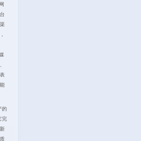
网
台
渠
，
媒
、
表
能
产的
它完
新
质