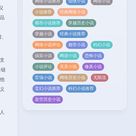
网络小说推荐
仙侠小说
网络小说
义
小说推荐
经典网络小说
品
都市小说推荐
穿越历史小说
穿越小说
经典小说推荐
者、
网络小说评论
都市小说
科幻小说
搞笑小说
网游小说
恐怖小说
支
小说评论
灵异小说
修真小说
块链
官场小说
网络历史小说
无限流
他
玄幻小说推荐
科幻小说推荐
义
架空历史小说
人