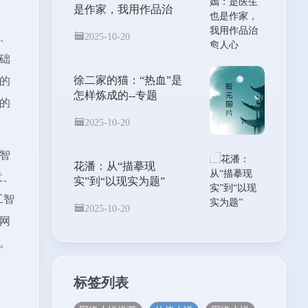
是作家，我用作品治
愈人心
、
2025-10-20
础
徐二家的猫：“热血”是
的
怎样炼成的--专题
的
2025-10-20
智
花潘：从“描摹现
意、
实”到“以现实为题”
工智
2025-10-20
网
。
标签列表