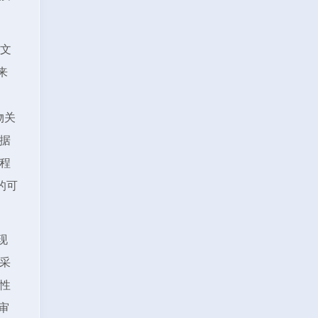
新文
来
物关
据
程
的可
现
采
性
审