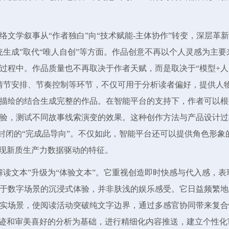
文学叙事从“作者独白”向“技术赋能-主体协作”转变，深层革
生成”取代“唯人自创”等方面。作品创意不再以个人灵感为主要
过程中。作品质量也不再取决于作者天赋，而是取决于“模型+人
情节安排、节奏控制等环节，不仅可用于分析读者偏好，提供人
描绘的结合生成完整的作品。在智能平台的支持下，作者可以根
验，测试不同故事线索演变的效果。这种创作方法与产品设计过
性封闭的“完成品导向”。不仅如此，智能平台还可以提供角色形象
体现新质生产力数据驱动的特征。
读文本”升级为“体验文本”。它重视创造即时快感与代入感，表
于数字场景的沉浸式体验，并非肤浅的娱乐感受。它日益频繁地
实场景，使阅读活动突破纯文字边界，通过多感官协同带来复合
轨迹和审美喜好的分析为基础，进行精细化内容推送，建立个性化