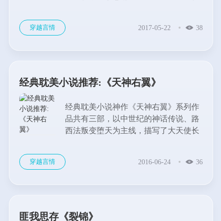
的女子入宫，结束后戚干权的局面，永
帝与好友钟南江约定，送钟家女儿入宫
穿越言情
2017-05-22
38
为后。茶道天才女官钟唯唯入官场，进
后宫，面对各种斗争迫害，依旧顽强生
存。后宫倾轧，朝堂斗争，男女主人公
在夹缝中生存拼搏。他们的爱情缠绵悱
恻，而女主人公则体现了顽强不屈的精
经典耽美小说推荐:《天神右翼》
神。...
经典耽美小说神作《天神右翼》系列作
品共有三部，以中世纪的神话传说、路
西法叛变堕天为主线，描写了大天使长
米迦勒与傲娇魔王路西法的爱恋，同时
穿插了父神与子嗣天使众多创世纪神话
穿越言情
2016-06-24
36
角色的故事。其历史背景庞大，写作恢
宏，风格细腻，字里行间耐人寻味，带
着淡淡的无奈使人潸然泪下，是耽美文
中的经典之作。...
匪我思存《裂锦》