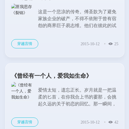
这是一个悲凉的传奇。傅圣歆为了避免
家族企业的破产，不得不依附于曾有宿
怨的商界巨子易志维。他们在彼此的试
探与挣扎里，慢慢陷入与对方的情感纠
葛中。...
穿越言情
2015-10-12
25
《曾经有一个人，爱我如生命》
爱情太短，遗忘正长。岁月就是一把温
柔的匕首，在你我合上书的霎那，会挑
起久远的关于初恋的回忆。那一瞬间，
你会觉得：一生平淡，才是最大的幸
福。...
穿越言情
2015-10-12
42