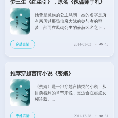
梦三生《红尘引》，原名《傀儡师手札》
她曾是魔族的公主凤朝，她的名字是所
有亲历过那场仙魔大战的参与者的噩
梦，然而在凤朝公主的赫赫凶名之下，
是一个拥有仙魔之体的孤单小孩在吃人
的魔窟中艰难长大的过往。...
穿越言情
2014-01-03
45
推荐穿越言情小说《赘婿》
《赘婿》是一部穿越言情类的小说，从
目前看到的章节来说，更适合在起点女
频连载。...
穿越言情
2011-12-28
31