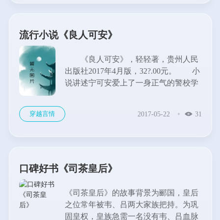
流行小说《良人可安》
《良人可安》，轻轻著，贵州人民
出版社2017年4月版，32?.00元。 小
说讲述宁可安爱上了一身正气的警校学
生言泽舟，开始了追爱之旅。好不容
易，她终于有机会可以靠近他，命运的
穿越言情
2017-05-22
31
齿轮却戛然而止。分离五年，他们再次
相遇时，他已...
口碑好书《司茶皇后》
《司茶皇后》的故事背景为郦国，皇后
之位常年被韦、吕两大家族把持。为巩
固皇权，皇族急需一名没有韦、吕血脉