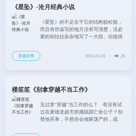
《星坠》-沧月经典小说
《星坠》的不足在于它的结构较松散，
而且有些该写的地方没有写清楚，没必
要的却拉拉杂杂地写了一大段。但值得
提一下的是文章的切入点。 这其实
是些较为常见的题材的结合。比如：绝
穿越言情
2011-03-19
26
世的霸主苦恋敌对方的女子而不得；美
丽的公主为了拯救族人而委身敌人；年
轻的将领身陷爱情和责任之间难以自
拔。...
楼笙笙《别拿穿越不当工作》
见过拿“穿越”当工作的么？ 有没有试
过在麦德龙超市抓捕战国亡命公子？别
替他买单，不然你会倾家荡产的，或
者，给酒后驾车的李白缴违章罚款？...