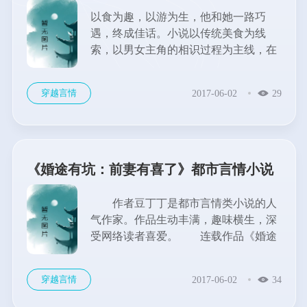
以食为趣，以游为生，他和她一路巧
遇，终成佳话。小说以传统美食为线
索，以男女主角的相识过程为主线，在
故事铺展的过程中展现了不少城市的民
俗风情以及美食文化。美好的爱情故事
穿越言情
2017-06-02
29
给人带来温暖，美食让人回味无穷，爱
情加美食构成了《好想喜欢你》这个温
暖的故事。正所谓，世间唯有爱与美食
不可辜负，吃货的春天，其实也很美
好！...
《婚途有坑：前妻有喜了》都市言情小说
作者豆丁丁是都市言情类小说的人
气作家。作品生动丰满，趣味横生，深
受网络读者喜爱。 连载作品《婚途
有坑：前妻有喜了》，以细腻丰富的笔
触，讲述了一个都市童话般的浪漫爱情
穿越言情
2017-06-02
34
故事。一朝结婚，一夕离婚。前妻离婚
带球跑？...