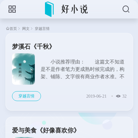
首页
网文
穿越言情
梦溪石《千秋》
小说推荐理由： 这篇文不知道
是不是作者笔力更成熟时候完成的，构
架、铺陈、文字很有商业作者水准。不
单是为了讲个bl故事，作者努力写出主
角身边众生相，江湖庙堂，还是颇为成
穿越言情
2019-06-21
32
功的。在这么急功近利的年代，这么细
细娓娓道...
爱与美食《好像喜欢你》