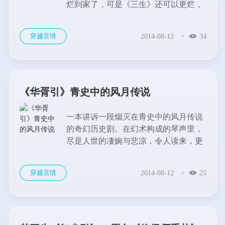
烂到家了，可是《三生》还可以更烂，
它还有个噎人的结尾。...
穿越言情
2014-08-12
34
《华胥引》青史中的风月传说
一本讲诉一段烟灭在青史中的风月传说
的奇幻历史剧。在幻术构成的琴声里，
尽是人世的凄婉与悲凉，令人读来，更
是低回不已，不由得感念那梦中幻境的
浓浓感伤，当然，还有清凉，甚至是凄
穿越言情
2014-08-12
25
凉，即使隔了几千年温润的时光，亦如
是。...