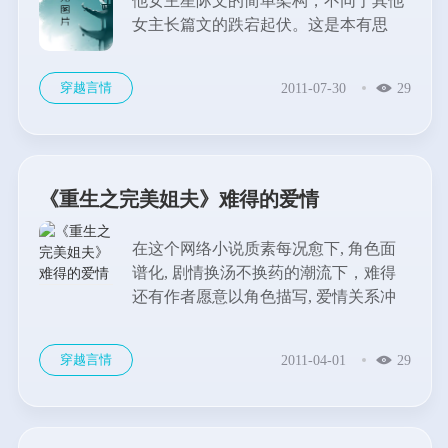
他女主星际文的简单架构，不同于其他
女主长篇文的跌宕起伏。这是本有思
想，有创新，更有着自己特色的小说，
情节虽然有些慢，但是细细品味中，总
穿越言情
2011-07-30
29
能找点一些笑点和温馨。此文没有肆意
的YY，而是脚踏实地地让姜灵和冬明
在精神力和体术上...
《重生之完美姐夫》难得的爱情
在这个网络小说质素每况愈下, 角色面
谱化, 剧情换汤不换药的潮流下，难得
还有作者愿意以角色描写, 爱情关系冲
突为重点。...
穿越言情
2011-04-01
29