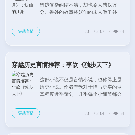
错综复杂纠结不清，却也令人感叹万
分。番外的故事将妖仙的未来做了补
充，留下始终不曾见过一面的儿子，二
人就如同白风黑息那样潇洒于江湖
穿越言情
2011-02-07
44
了。...
穿越历史言情推荐：李歆《独步天下》
这部小说不仅是言情小说，也称得上是
历史小说。作者李歆对于描写史实的认
真程度近乎苛刻，几乎每个小细节都会
认真求证。但是这种追求史实的认真，
却没有抹杀她描写爱情的浪漫，整部小
穿越言情
2011-02-04
34
说充满了各种类型的爱情。...