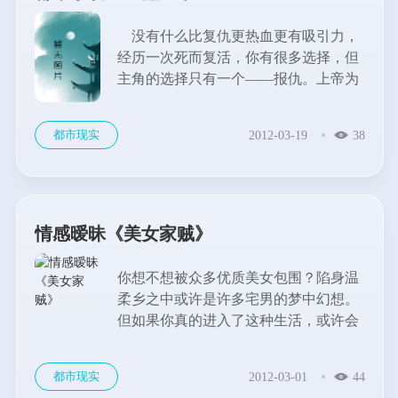
没有什么比复仇更热血更有吸引力，
经历一次死而复活，你有很多选择，但
主角的选择只有一个——报仇。上帝为
他关上一扇门，却开了第三只眼，天道
轮回的速度取决于主角的心情。干脆利
都市现实
2012-03-19
38
索的主线，性格十分羡慕的主角，金手
指的快速切入，很赞的开篇，发家、复
仇、经营天下，那些在他最低谷时候离
开他的爱情，他睚眦必报，那些在他最
失败不曾离去的人，他涌泉相报。是喜
情感暧昧《美女家贼》
欢都市爽文的读者值得一看的作品。...
你想不想被众多优质美女包围？陷身温
柔乡之中或许是许多宅男的梦中幻想。
但如果你真的进入了这种生活，或许会
很痛快——痛并快乐着。其实这类小说
最大的看点是作者对于暧昧感情的把
都市现实
2012-03-01
44
握，太过了那就成了后宫小说或者种马