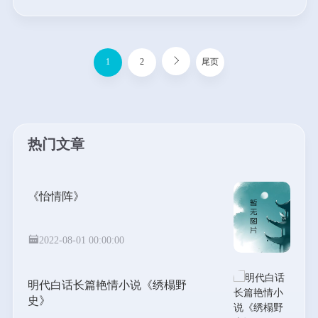
小说，如果暧昧太浅，对于小说读者就
失去了吸引力。如何让人在暧昧中纠
结，这是作者力求达到的境界。这本书
中关于都市中的暧昧情感处理的很不
1
2
尾页
错，每个女主角都洋溢着一股青春的活
力，诱惑着、诱惑着……...
热门文章
《怡情阵》
2022-08-01 00:00:00
明代白话长篇艳情小说《绣榻野
史》