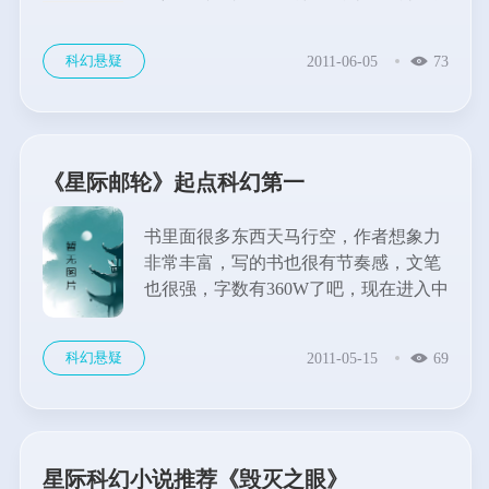
游很写手。可以说是继无罪之后淫荡流
的杰作。但是这本书最后留下的是吭声
科幻悬疑
2011-06-05
73
一片啊，毕竟有些小众，从这里看到的
麻烦同学还是比较看中自己创造的小说
作品的个性的。...
《星际邮轮》起点科幻第一
书里面很多东西天马行空，作者想象力
非常丰富，写的书也很有节奏感，文笔
也很强，字数有360W了吧，现在进入中
后阶段了吧。书中是一个三足鼎立结
构，人、虫、摩根，有点类似星际争霸
科幻悬疑
2011-05-15
69
的那种，在前传盗墓中，人类靠主角打
败了摩根，所以本书基本是人、虫争
霸，但是前传主...
星际科幻小说推荐《毁灭之眼》