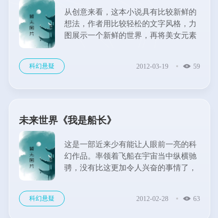
从创意来看，这本小说具有比较新鲜的
想法，作者用比较轻松的文字风格，力
图展示一个新鲜的世界，再将美女元素
和战斗元素结合，给读者全新的感受。
作者巧妙的思路让这本书充满灵性，也
科幻悬疑
2012-03-19
59
可以说是一种先锋性的实验题材，相信
看腻普通套路的读者们会喜欢。...
未来世界《我是船长》
这是一部近来少有能让人眼前一亮的科
幻作品。率领着飞船在宇宙当中纵横驰
骋，没有比这更加令人兴奋的事情了，
银河探险是男人的浪漫！主角本是普通
少年，遵循着心中的梦想，在浩瀚的宇
科幻悬疑
2012-02-28
63
宙中，一步一步成长为伟大的船长，整
个故事热血励志，催人奋进。...