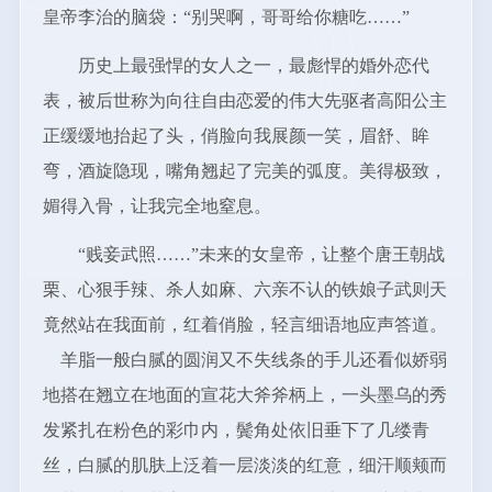
皇帝李治的脑袋：“别哭啊，哥哥给你糖吃……”
历史上最强悍的女人之一，最彪悍的婚外恋代
表，被后世称为向往自由恋爱的伟大先驱者高阳公主
正缓缓地抬起了头，俏脸向我展颜一笑，眉舒、眸
弯，酒旋隐现，嘴角翘起了完美的弧度。美得极致，
媚得入骨，让我完全地窒息。
“贱妾武照……”未来的女皇帝，让整个唐王朝战
栗、心狠手辣、杀人如麻、六亲不认的铁娘子武则天
竟然站在我面前，红着俏脸，轻言细语地应声答道。
羊脂一般白腻的圆润又不失线条的手儿还看似娇弱
地搭在翘立在地面的宣花大斧斧柄上，一头墨乌的秀
发紧扎在粉色的彩巾内，鬓角处依旧垂下了几缕青
丝，白腻的肌肤上泛着一层淡淡的红意，细汗顺颊而