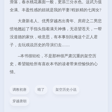
滑落，春水桃花裹面一般，更添三分水色。这武力值
全满、丰盈性感的妞就是我的平妻?程妖精的七闺女?
大唐新名人、优秀穿越杰出青年、房府之二男悲
愤地翘起了手指头指着满天神佛，无语望苍天，一帮
没道德的家伙，啥意思，有本事别玩俺这个正人君
子，去玩戏说历史的导演们去……
--本书很轻松，不是那种很严肃沉重的架空历
史，希望能给所有喜欢本书的读者带来些愉快的心
情。
调教初唐
晴了
架空历史小说
穿越唐朝