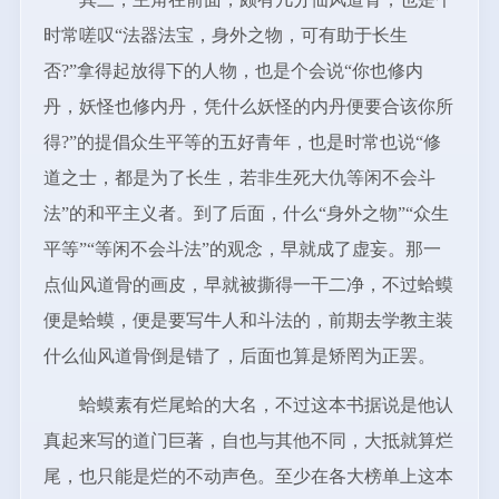
时常嗟叹“法器法宝，身外之物，可有助于长生
否?”拿得起放得下的人物，也是个会说“你也修内
丹，妖怪也修内丹，凭什么妖怪的内丹便要合该你所
得?”的提倡众生平等的五好青年，也是时常也说“修
道之士，都是为了长生，若非生死大仇等闲不会斗
法”的和平主义者。到了后面，什么“身外之物”“众生
平等”“等闲不会斗法”的观念，早就成了虚妄。那一
点仙风道骨的画皮，早就被撕得一干二净，不过蛤蟆
便是蛤蟆，便是要写牛人和斗法的，前期去学教主装
什么仙风道骨倒是错了，后面也算是矫罔为正罢。
蛤蟆素有烂尾蛤的大名，不过这本书据说是他认
真起来写的道门巨著，自也与其他不同，大抵就算烂
尾，也只能是烂的不动声色。至少在各大榜单上这本