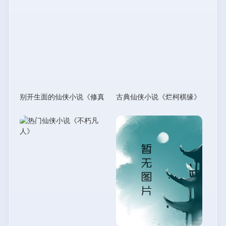
别开生面的仙侠小说《修真
古典仙侠小说《烂柯棋缘》
门派掌门