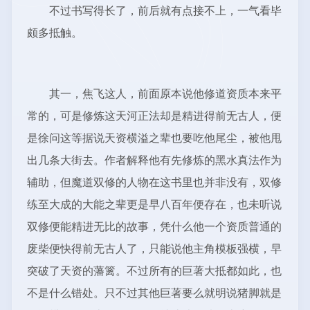
不过书写得长了，前后就有点接不上，一气看毕
颇多抵触。
其一，焦飞这人，前面原本说他修道资质本来平
常的，可是修炼这天河正法却是精进得前无古人，便
是徐问这等据说天资横溢之辈也要吃他尾尘，被他甩
出几条大街去。作者解释他有先修炼的黑水真法作为
辅助，但魔道双修的人物在这书里也并非没有，双修
练至大成的大能之辈更是早八百年便存在，也未听说
双修便能精进无比的故事，凭什么他一个资质普通的
废柴便快得前无古人了，只能说他主角模板强横，早
突破了天资的藩篱。不过所有的巨著大抵都如此，也
不是什么错处。只不过其他巨著要么就明说猪脚就是