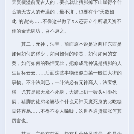
天资横溢前无古人的，要么就让猪脚掉下山崖得个什
么前无古人的奇遇的，最不济，也要有个“天数如
此”的说法……不像这书做了XX还要立个所谓天资不
佳的金光牌坊，吾不屑之。
其二，元神，法宝，前面原本说是这两样东西是
如何如何的稀少，如何如何的珍贵，如何如何的玄
奥，如何如何的强悍无比，把修成元神说是猪脚的人
生目标云云……后面这些事物便似白菜一般烂大街的
事物。不斗法则已，一斗法必有元神高人，法宝纵
横。尤其是那天魔不死身，大街上扔一砖头可砸死
俩，猪脚的徒弟老婆练个什么元神天魔死身的比吃糖
豆还容易……不得不令人唏嘘，这世界通货膨胀何其
厉害也。
其三，主角在前面，颇有几分仙风道骨，也是个