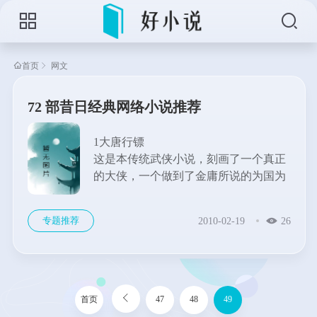
首页
网文
72 部昔日经典网络小说推荐
1大唐行镖
这是本传统武侠小说，刻画了一个真正
的大侠，一个做到了金庸所说的为国为
民的侠之大者。这部小说，给我最深感
受的，是它冲天的豪气，一种义无返
专题推荐
2010-02-19
26
顾，虽千万人吾往矣的豪情。小说主角
彭无望，并不善言辞，但因为胸怀坦
荡，在牙尖嘴利的金夫人...
首页
47
48
49