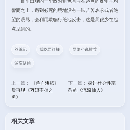
目前出现的一个敌对角色智商在起点的反角平均
智商之上，遇到必死的境地没有一味苦苦哀求或者绝
望的谩骂，会利用欺骗行绝地反击，这是我很少在起
点见到的。
莽荒纪
我吃西红柿
网络小说推荐
蛮荒修仙
上一篇：
《兽血沸腾》
下一篇：
探讨社会性宗
后再现《万妞不挡之
教的《流浪仙人》
勇》
相关文章